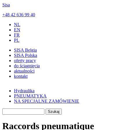
Skip to main content
Sisa
+48 42 636 99 40
NL
EN
FR
PL
SISA Belgia
SISA Polska
oferty pracy
do ściągnięcia
aktualności
kontakt
Hydraulika
PNEUMATYKA
NA SPECJALNE ZAMÓWIENIE
Szukaj
Search form
Raccords pneumatique