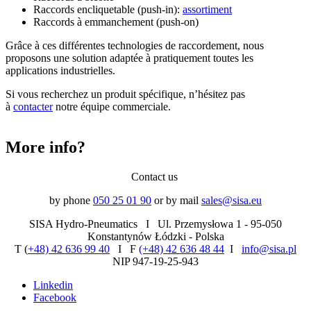
Raccords encliquetable (push-in):
assortiment
Raccords à emmanchement (push-on)
Grâce à ces différentes technologies de raccordement, nous
proposons une solution adaptée à pratiquement toutes les
applications industrielles.
Si vous recherchez un produit spécifique, n’hésitez pas
à
contacter
notre équipe commerciale.
More info?
Contact us
by phone
050 25 01 90
or by mail
sales@sisa.eu
SISA Hydro-Pneumatics I Ul. Przemysłowa 1 - 95-050
Konstantynów Łódzki - Polska
T (
+48) 42 636 99 40
I F
(+48) 42 636 48 44
I
info@sisa.pl
NIP 947-19-25-943
Linkedin
Facebook